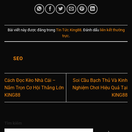
Bài viết này được đăng trong
Tin Tức King88
. Đánh dấu
liên kết thường
trực
.
SEO
Cách Đọc Kèo Nhà Cái –
Soi Cầu Bạch Thủ Và Kinh
Nắm Trọn Cơ Hội Thắng Lớn
Nghiệm Chơi Hiệu Quả Tại
KING88
KING88
Tìm kiếm