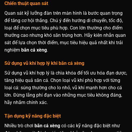
Chiến thuật quan sát
Quan sát kỹ lưỡng đàn trên màn hình là bước quan trọng
để tăng cơ hội thắng. Chú ý đến hướng di chuyển, tốc độ,
loại để chọn mục tiêu phù hợp. Con lớn thường cho điểm
thưởng cao nhưng khó săn trúng hơn. Hãy kiên nhẫn quan
sát để lựa chọn thời điểm, mục tiêu hiệu quả nhất khi trải
nghiệm
bắn cá xèng
.
Sử dụng vũ khí hợp lý khi bắn cá xèng
Sử dụng vũ khí hợp lý là chìa khóa để tối ưu hóa đạn dược,
tăng hiệu quả săn cá. Chọn loại vũ khí phù hợp với từng
loại cá: súng thường cho lo nhỏ, vũ khí mạnh hơn cho cá
lớn. Đừng lãng phí đạn vào những mục tiêu không đáng,
hãy nhắm chính xác.
Tận dụng kỹ năng đặc biệt
Nhiều trò chơi
bắn cá xèng
có các kỹ năng đặc biệt như