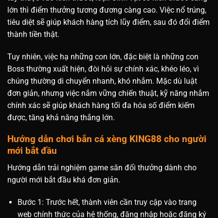
lớn thì điểm thưởng tương đương càng cao. Việc nổ trúng,
tiêu diệt sẽ giúp khách hàng tích lũy điểm, sau đó đổi điểm
thành tiền thật.
Tuy nhiên, việc hạ những con lớn, đặc biệt là những con
Boss thường xuất hiện, đòi hỏi sự chính xác, khéo léo, vì
chúng thường di chuyển nhanh, khó nhắm. Mặc dù luật
đơn giản, nhưng việc nắm vững chiến thuật, kỹ năng nhắm
chính xác sẽ giúp khách hàng tối đa hóa số điểm kiếm
được, tăng khả năng thắng lớn.
Hướng dẫn chơi bắn cá xèng KING88 cho người
mới bắt đầu
Hướng dẫn trải nghiệm
game săn đổi thưởng dành cho
người mới bắt đầu khá đơn giản.
Bước 1: Trước hết, thành viên cần truy cập vào trang
web chính thức của hệ thống, đăng nhập hoặc đăng ký