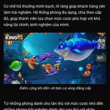
Cơ chế trả thưởng minh bạch, rõ ràng giúp khách hàng yên
tâm trải nghiệm. Hệ thống phòng đa dạng, chia theo cấp
độ, giúp thành viên lựa chọn mức cược phù hợp với khả
năng tài chính, kinh nghiệm của mình.
Điểm cộng khi đến với bắn cá xèng đẳng cấp
Từ những phòng dành cho tân thủ với mức cược nhỏ đến
những phòng trải nghiệm dành cho cao thủ với phần