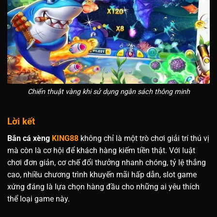
Chiến thuật vàng khi sử dụng ngân sách thông minh
Lời kết
Bắn cá xèng
KING88
không chỉ là một trò chơi giải trí thú vị
mà còn là cơ hội để khách hàng kiếm tiền thật. Với luật
chơi đơn giản, cơ chế đổi thưởng nhanh chóng, tỷ lệ thắng
cao, nhiều chương trình khuyến mãi hấp dẫn, slot game
xứng đáng là lựa chọn hàng đầu cho những ai yêu thích
thể loại game này.