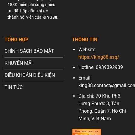
188K miễn phí cùng nhiều
ưu đãi hấp dẫn khi trở
thành hội viên của
KING88
.
TỔNG HỢP
THÔNG TIN
Website:
CHÍNH SÁCH BẢO MẬT
https://king88.esq/
KHUYẾN MÃI
Hotline: 0939392939
ĐIỀU KHOẢN ĐIỀU KIỆN
Email:
king88.contact@gmail.co
TIN TỨC
Địa chỉ: 70 Khu Phố
Hưng Phước 3, Tân
Phong, Quận 7, Hồ Chí
Minh, Việt Nam