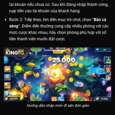
tài khoản nếu chưa có. Sau khi đăng nhập thành công,
nạp tiền vào tài khoản của khách hàng.
Bước 2: Tiếp theo, tìm đến mục trò chơi, chọn “
Bắn cá
xèng
“. Điểm đến thường cung cấp nhiều phòng với các
mức cược khác nhau, hãy chọn phòng phù hợp với số
tiền thành viên muốn đặt cược.
Hướng dẫn nhập môn đi săn đơn giản