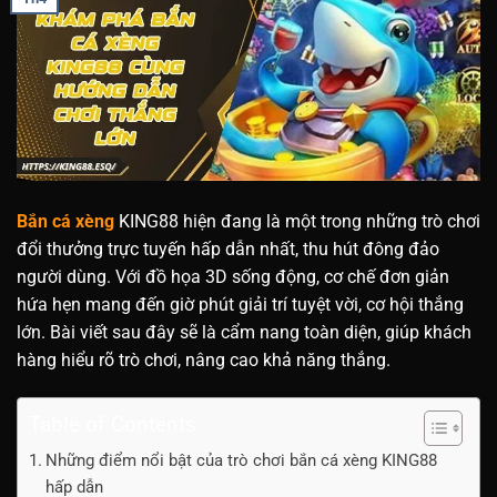
Bắn cá xèng
KING88 hiện đang là một trong những trò chơi
đổi thưởng trực tuyến hấp dẫn nhất, thu hút đông đảo
người dùng. Với đồ họa 3D sống động, cơ chế đơn giản
hứa hẹn mang đến giờ phút giải trí tuyệt vời, cơ hội thắng
lớn. Bài viết sau đây sẽ là cẩm nang toàn diện, giúp khách
hàng hiểu rõ trò chơi, nâng cao khả năng thắng.
Table of Contents
Những điểm nổi bật của trò chơi bắn cá xèng KING88
hấp dẫn