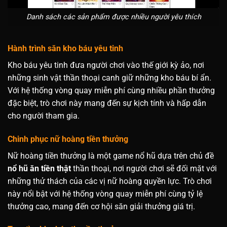
Danh sách các sản phẩm được nhiều người yêu thích
Hành trình săn kho báu yêu tinh
Kho báu yêu tinh đưa người chơi vào thế giới kỳ ảo, nơi
những sinh vật thần thoại canh giữ những kho báu bí ẩn.
Với hệ thống vòng quay miễn phí cùng nhiều phần thưởng
đặc biệt, trò chơi này mang đến sự kịch tính và hấp dẫn
cho người tham gia.
Chinh phục nữ hoàng tiền thưởng
Nữ hoàng tiền thưởng là một game nổ hũ dựa trên chủ đề
nổ hũ ăn tiền thật
thần thoại, nơi người chơi sẽ đối mặt với
những thử thách của các vị nữ hoàng quyền lực. Trò chơi
này nổi bật với hệ thống vòng quay miễn phí cùng tỷ lệ
thưởng cao, mang đến cơ hội săn giải thưởng giá trị.