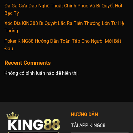
Đá Gà Cựa Dao Nghệ Thuật Chinh Phục Và Bí Quyết Hốt
Bạc Tỷ
Xóc Đĩa KING88 Bí Quyết Lắc Ra Tiền Thưởng Lớn Từ Hệ
Thống
Poker KING88 Hướng Dẫn Toàn Tập Cho Người Mới Bắt
Đầu
Recent Comments
Không có bình luận nào để hiển thị.
HƯỚNG DẪN
TẢI APP KING88