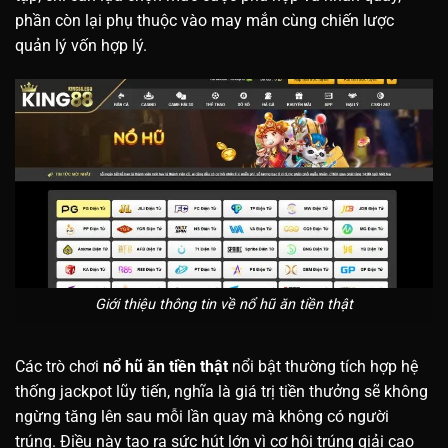
phần còn lại phụ thuộc vào may mắn cùng chiến lược
quản lý vốn hợp lý.
Giới thiệu thông tin về nổ hũ ăn tiền thật
Các trò chơi
nổ hũ ăn tiền thật
nổi bật thường tích hợp hệ
thống jackpot lũy tiến, nghĩa là giá trị tiền thưởng sẽ không
ngừng tăng lên sau mỗi lần quay mà không có người
trúng. Điều này tạo ra sức hút lớn vì cơ hội trúng giải cao